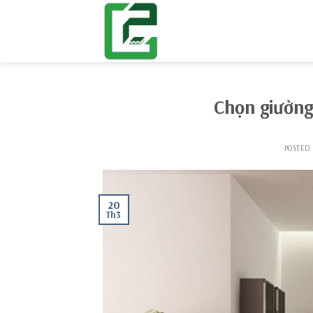
Skip
to
content
Chọn giường
POSTED
20
Th3