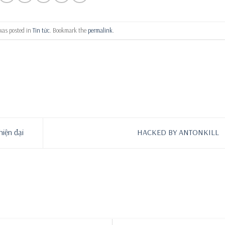
was posted in
Tin tức
. Bookmark the
permalink
.
iện đại
HACKED BY ANTONKILL