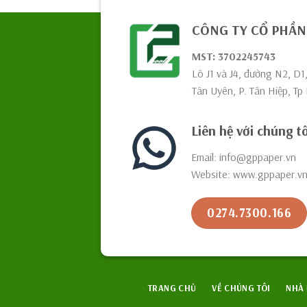
CÔNG TY CỔ PHẦN 
MST: 3702245743
Lô J1 và J4, đường N2, D
Tân Uyên, P. Tân Hiệp, Tp
Liên hệ với chúng tô
Email: info@gppaper.vn
Website: www.gppaper.v
0274.7300.166
TRANG CHỦ
VỀ CHÚNG TÔI
NHÀ 