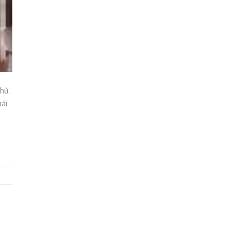
chủ.
mái