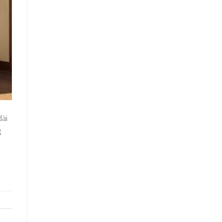
dài
g