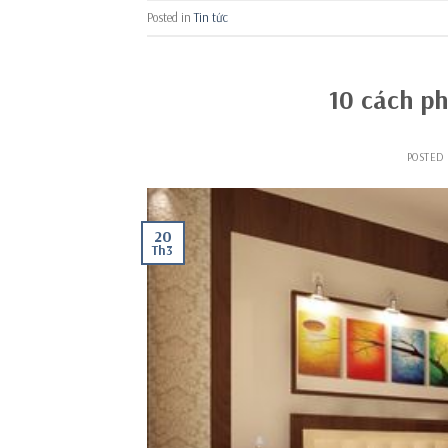
Posted in
Tin tức
10 cách p
POSTED
20
Th3