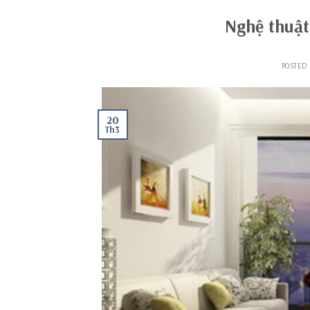
Nghệ thuật
POSTED
20
Th3