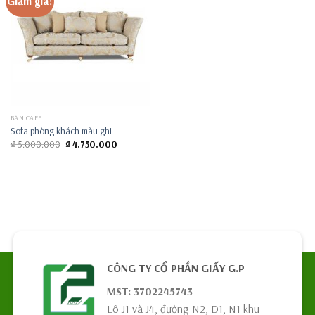
Giảm giá!
BÀN CAFE
Sofa phòng khách màu ghi
Giá
Giá
₫
5.000.000
₫
4.750.000
gốc
hiện
là:
tại
₫ 5.000.000.
là:
₫ 4.750.000.
CÔNG TY CỔ PHẦN GIẤY G.P
MST: 3702245743
Lô J1 và J4, đường N2, D1, N1 khu